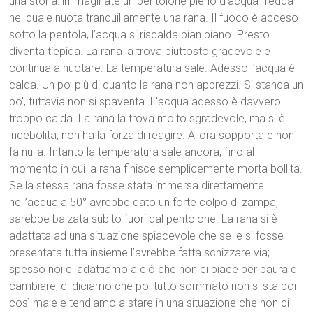
una storia: immaginate un pentolone pieno d’acqua fredda
nel quale nuota tranquillamente una rana. Il fuoco è acceso
sotto la pentola, l’acqua si riscalda pian piano. Presto
diventa tiepida. La rana la trova piuttosto gradevole e
continua a nuotare. La temperatura sale. Adesso l’acqua è
calda. Un po’ più di quanto la rana non apprezzi. Si stanca un
po’, tuttavia non si spaventa. L’acqua adesso è davvero
troppo calda. La rana la trova molto sgradevole, ma si è
indebolita, non ha la forza di reagire. Allora sopporta e non
fa nulla. Intanto la temperatura sale ancora, fino al
momento in cui la rana finisce semplicemente morta bollita.
Se la stessa rana fosse stata immersa direttamente
nell’acqua a 50° avrebbe dato un forte colpo di zampa,
sarebbe balzata subito fuori dal pentolone. La rana si è
adattata ad una situazione spiacevole che se le si fosse
presentata tutta insieme l’avrebbe fatta schizzare via;
spesso noi ci adattiamo a ciò che non ci piace per paura di
cambiare, ci diciamo che poi tutto sommato non si sta poi
così male e tendiamo a stare in una situazione che non ci