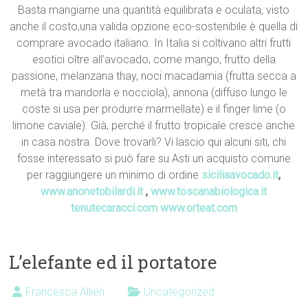
Basta mangiarne una quantità equilibrata e oculata, visto
anche il costo,una valida opzione eco-sostenibile è quella di
comprare avocado italiano. In Italia si coltivano altri frutti
esotici oltre all’avocado, come mango, frutto della
passione, melanzana thay, noci macadamia (frutta secca a
metà tra mandorla e nocciola), annona (diffuso lungo le
coste si usa per produrre marmellate) e il finger lime (o
limone caviale). Già, perché il frutto tropicale cresce anche
in casa nostra. Dove trovarli? Vi lascio qui alcuni siti, chi
fosse interessato si può fare su Asti un acquisto comune
per raggiungere un minimo di ordine
siciliaavocado.it
,
www.anonetobilardi.it
,
www.toscanabiologica.it
tenutecaracci.com
www.orteat.com
L’elefante ed il portatore
Francesca Allieri
Uncategorized