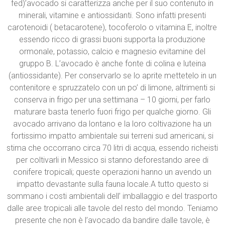
fed)’avocado si caratterizza anche per il suo contenuto in
minerali, vitamine e antiossidanti. Sono infatti presenti
carotenoidi ( betacarotene), tocoferolo o vitamina E, inoltre
essendo ricco di grassi buoni supporta la produzione
ormonale, potassio, calcio e magnesio evitamine del
gruppo B. L’avocado è anche fonte di colina e luteina
(antiossidante). Per conservarlo se lo aprite mettetelo in un
contenitore e spruzzatelo con un po’ di limone, altrimenti si
conserva in frigo per una settimana – 10 giorni, per farlo
maturare basta tenerlo fuori frigo per qualche giorno. Gli
avocado arrivano da lontano e la loro coltivazione ha un
fortissimo impatto ambientale sui terreni sud americani, si
stima che occorrano circa 70 litri di acqua, essendo richeisti
per coltivarli in Messico si stanno deforestando aree di
conifere tropicali; queste operazioni hanno un avendo un
impatto devastante sulla fauna locale.A tutto questo si
sommano i costi ambientali dell’ imballaggio e del trasporto
dalle aree tropicali alle tavole del resto del mondo. Teniamo
presente che non è l’avocado da bandire dalle tavole, è