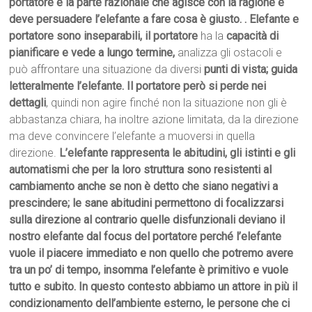
portatore è la parte razionale che agisce con la ragione e
deve persuadere l’elefante a fare cosa è giusto.
. Elefante e
portatore sono inseparabili, il portatore
ha la
capacità di
pianificare e vede a lungo termine,
analizza gli ostacoli e
può affrontare una situazione da diversi
punti di vista; guida
letteralmente l’elefante. Il portatore però si perde nei
dettagli
, quindi non agire finché non la situazione non gli è
abbastanza chiara, ha inoltre azione limitata, da la direzione
ma deve convincere l’elefante a muoversi in quella
direzione.
L’elefante rappresenta le abitudini, gli istinti e gli
automatismi che per la loro struttura sono resistenti al
cambiamento anche se non è detto che siano negativi a
prescindere; le sane abitudini permettono di focalizzarsi
sulla direzione al contrario quelle disfunzionali deviano il
nostro elefante dal focus del portatore perché l’elefante
vuole il piacere immediato e non quello che potremo avere
tra un po’ di tempo, insomma l’elefante è primitivo e vuole
tutto e subito. In questo contesto abbiamo un attore in più il
condizionamento dell’ambiente esterno, le persone che ci