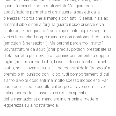
quantità i cibi che sono stati vietati. Mangiare con
soddisfazione permette di distinguere la sazietà dalla
pienezza, ricorda che si mangia con tutti i 5 sensi, inizia ad
amare il cibo e non a fargli la guerra il cibo di serve e va
usato bene, per questo è cosi importante capire i segnali
veri di fame che il corpo manda e non confonderli con altro
(emozioni & sensazioni ). Ma perché perdiamo l’istinto?
Sovrastrutture da adulti (orari precisi, porzioni prestabilite, la
dieta perfetta per il bikini) o frasi innocentemente a doppio
taglio (non ci spreca il cibo, finisci tutto quello che hai nel
piatto, non si avanza nulla…) i meccanismi della “trappola” mi
premio o mi punisco con il cibo, tutti comportamenti di cui
siamo a volte coscienti ma molto spesso incoscienti. Far
pace con il cibo e ascoltare il corpo attraverso l’intuitive
eating permette (in assenza di disturbi specifici
dell’alimentazione) di mangiare in armonia e mettere
leggerezza sulla nostra tavola.