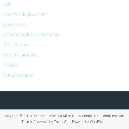
Asti
Benefici degli alimenti
bensessere
Consapevolezza alimentare
Dietoterapia
Eventi e iniziative
Ricette
Uncategorized
Copyright © 2026
Dott.ssa Francesca Allieri Nutrizionista
. Tutti i diritti riservati.
Theme:
Accelerate
by ThemeGrill. Powered by
WordPress
.