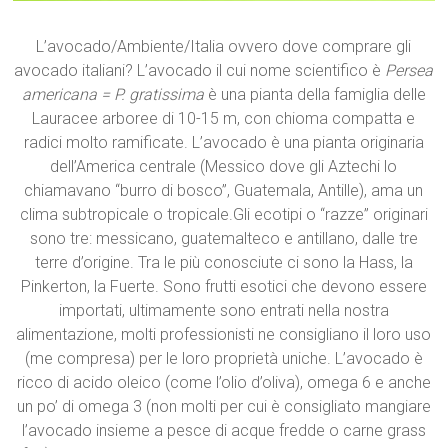
L’avocado/Ambiente/Italia ovvero dove comprare gli
avocado italiani? L’avocado il cui nome scientifico è
Persea
americana = P. gratissima
è una pianta della famiglia delle
Lauracee arboree di 10-15 m, con chioma compatta e
radici molto ramificate. L’avocado è una pianta originaria
dell’America centrale (Messico dove gli Aztechi lo
chiamavano “burro di bosco”, Guatemala, Antille), ama un
clima subtropicale o tropicale.Gli ecotipi o “razze” originari
sono tre: messicano, guatemalteco e antillano, dalle tre
terre d’origine. Tra le più conosciute ci sono la Hass, la
Pinkerton, la Fuerte. Sono frutti esotici che devono essere
importati, ultimamente sono entrati nella nostra
alimentazione, molti professionisti ne consigliano il loro uso
(me compresa) per le loro proprietà uniche. L’avocado è
ricco di acido oleico (come l’olio d’oliva), omega 6 e anche
un po’ di omega 3 (non molti per cui è consigliato mangiare
l’avocado insieme a pesce di acque fredde o carne grass