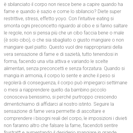
è sbilanciato il corpo non riesce bene a capire quando ha
fame e quando è sazio e come lo sbilancio? Diete super
restrittive, stress, effetto yoyo. Con l’intuitive eating si
smonta ogni preconcetto riguardo al cibo e si fanno saltare
le regole, non si pensa più che un cibo faccia bene o male
(è solo cibo), o che sia sbagliato o giusto mangiare o non
mangiare quel piatto. Questo vuol dire riappropriarsi della
vera sensazione di fame e di sazietà, tutto tenendosi in
forma, facendo una vita attiva e variando le scelte
alimentari, senza preconcetti e senza forzatura. Quando si
mangia in armonia, il corpo lo sente e anche il peso si
regolerà di conseguenza, il corpo può impiegarci settimane
o mesi a riapprendere quello da bambino piccolo
conosceva benissimo, si perché purtroppo crescendo
dimentichiamo di affidarci al nostro istinto. Seguire la
sensazione di fame vera permette di ascoltare e
comprendere i bisogni reali del corpo, le imposizioni i divieti
non faranno altro che falsare la fame, facendoti sentire
frustrat* e aumentando il desiderio mangiare in grande