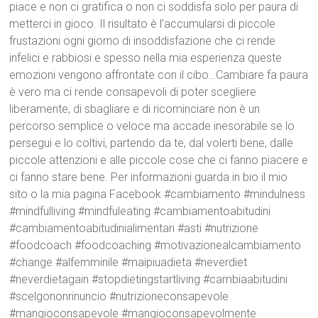
piace e non ci gratifica o non ci soddisfa solo per paura di
metterci in gioco. Il risultato è l’accumularsi di piccole
frustazioni ogni giorno di insoddisfazione che ci rende
infelici e rabbiosi e spesso nella mia esperienza queste
emozioni vengono affrontate con il cibo…Cambiare fa paura
è vero ma ci rende consapevoli di poter scegliere
liberamente, di sbagliare e di ricominciare non è un
percorso semplice o veloce ma accade inesorabile se lo
persegui e lo coltivi, partendo da te, dal volerti bene, dalle
piccole attenzioni e alle piccole cose che ci fanno piacere e
ci fanno stare bene. Per informazioni guarda in bio il mio
sito o la mia pagina Facebook #cambiamento #mindulness
#mindfulliving #mindfuleating #cambiamentoabitudini
#cambiamentoabitudinialimentari #asti #nutrizione
#foodcoach #foodcoaching #motivazionealcambiamento
#change #alfemminile #maipiuadieta #neverdiet
#neverdietagain #stopdietingstartliving #cambiaabitudini
#scelgononrinuncio #nutrizioneconsapevole
#mangioconsapevole #mangioconsapevolmente