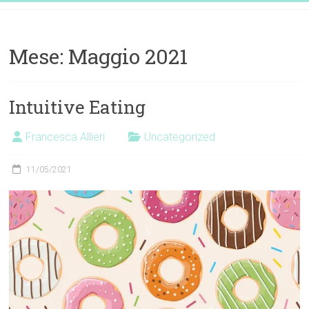
Vai
Dott.ssa
al
contenuto
Francesca
Mese:
Maggio 2021
Allieri
Nutrizionista
Intuitive Eating
EatDifferently
Francesca Allieri
Uncategorized
11/05/2021