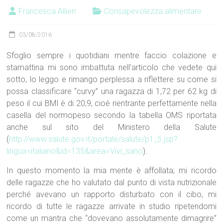
Francesca Allieri
Consapevolezza alimentare
03/08/2016
Sfoglio sempre i quotidiani mentre faccio colazione e
stamattina mi sono imbattuta nell’articolo che vedete qui
sotto, lo leggo e rimango perplessa a riflettere su come si
possa classificare “curvy” una ragazza di 1,72 per 62 kg di
peso il cui BMI è di 20,9, cioè rientrante perfettamente nella
casella del normopeso secondo la tabella OMS riportata
anche sul sito del Ministero della Salute
(
http://www.salute.gov.it/portale/salute/p1_5.jsp?
lingua=italiano&id=135&area=Vivi_sano
).
In questo momento la mia mente è affollata; mi ricordo
delle ragazze che ho valutato dal punto di vista nutrizionale
perché avevano un rapporto disturbato con il cibo, mi
ricordo di tutte le ragazze arrivate in studio ripetendomi
come un mantra che “dovevano assolutamente dimagrire”