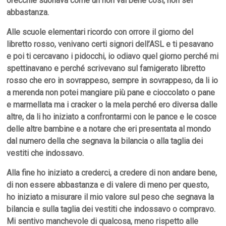
orecchie suonava come un non vai bene così, non sei
abbastanza.
Alle scuole elementari ricordo con orrore il giorno del
libretto rosso, venivano certi signori dell’ASL e ti pesavano
e poi ti cercavano i pidocchi, io odiavo quel giorno perché mi
spettinavano e perché scrivevano sul famigerato libretto
rosso che ero in sovrappeso, sempre in sovrappeso,
da li
io
a merenda non
potei
mangiare più pane e cioccolato o pane
e marmellata ma i cracker o la mela
perché ero diversa dalle
altre, da li ho iniziato a confrontarmi con le pance e le cosce
delle altre bambine e a notare che eri presentata al mondo
dal numero della che segnava la bilancia o alla taglia dei
vestiti che indossavo.
A
lla fine ho iniziato a crederci, a credere di non andare bene,
di non essere abbastanza e di valere di meno per questo,
ho iniziato a misurare il mio valore sul peso che segnava la
bilancia e sulla taglia dei vestiti che indossavo o compravo.
Mi sentivo manchevole di qualcosa, meno rispetto alle