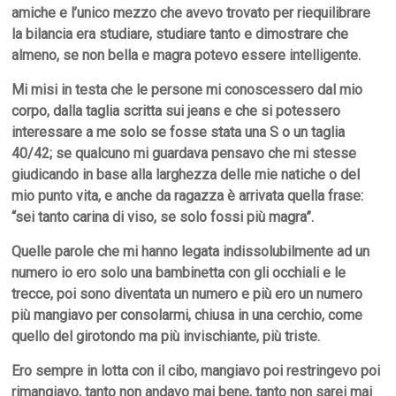
amiche e l’unico mezzo che avevo trovato per riequilibrare
la bilancia era studiare, studiare tanto e dimostrare che
almeno, se non bella e magra potevo essere intelligente.
Mi misi in testa che le persone mi conoscessero dal mio
corpo, dalla taglia scritta sui jeans e che si potessero
interessare a me solo se fosse stata una S o un taglia
40/42; se qualcuno mi guardava pensavo che mi stesse
giudicando in base alla larghezza delle mie natiche o del
mio punto vita, e anche da ragazza è arrivata quella frase:
“sei tanto carina di viso, se solo fossi più magra”.
Q
uelle parole che mi hanno legata indissolubilmente ad un
numero io ero solo una bambinetta con gli occhiali e le
trecce, poi sono diventata un numero
e più ero un numero
più mangiavo per consolarmi, chiusa in una cerchio, come
quello del girotondo ma più invischiante, più triste.
Ero sempre in lotta con il cibo, mangiavo poi restringevo poi
rimangiavo, tanto non andavo mai bene, tanto non sarei mai