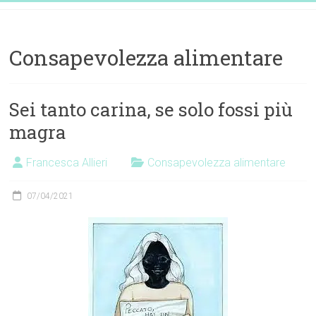
Vai
Dott.ssa
al
contenuto
Francesca
Consapevolezza alimentare
Allieri
Nutrizionista
Sei tanto carina, se solo fossi più
magra
EatDifferently
Francesca Allieri
Consapevolezza alimentare
07/04/2021