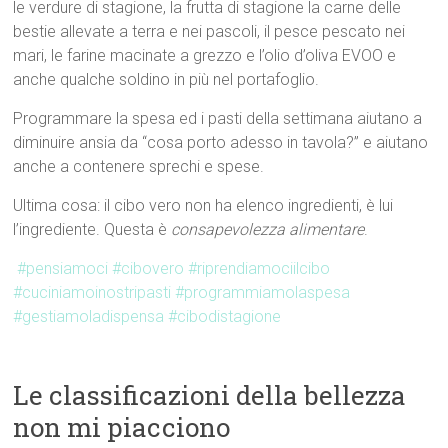
le verdure di stagione, la frutta di stagione la carne delle
bestie allevate a terra e nei pascoli, il pesce pescato nei
mari, le farine macinate a grezzo e l’olio d’oliva EVOO e
anche qualche soldino in più nel portafoglio.
Programmare la spesa ed i pasti della settimana aiutano a
diminuire ansia da “cosa porto adesso in tavola?” e aiutano
anche a contenere sprechi e spese.
Ultima cosa: il cibo vero non ha elenco ingredienti, è lui
l’ingrediente. Questa è
consapevolezza alimentare
.
#pensiamoci
#cibovero
#riprendiamociilcibo
#cuciniamoinostripasti
#programmiamolaspesa
#gestiamoladispensa
#cibodistagione
Le classificazioni della bellezza
non mi piacciono