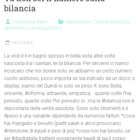
bilancia
Francesca Allieri
bensessere
,
Consapevolezza
alimentare
,
Uncategorized
16/11/2020
La vedi è li in bagno spesso in bella vista altre volte
nascosta tra i sanitari, lei la bilancia. Per decenni ci hanno
inculcato che noi donne solo se abbiamo un certo numero
cucito addosso, poco importa se sia indicato da un disco o
display, siamo ok! Quindi io solo se peso X sono Bella,
vincente, #informa, attraente, simpatica… quante volte l’hai
pensato, quante volte l’ho pensato io…ma la #bilancia non è
depositaria della verità assoluta. Sono solo strumenti e il
#peso è una variabile dipendente da numerosi fattori: *cosa
hai mangiato e bevuto (piatti salati e alcol provocano
#ritenzione di liquidi e pesi di più) *cosa non hai bevuto, se
sei #disidratata trattieni ovviamente liquidi di qui il corpo