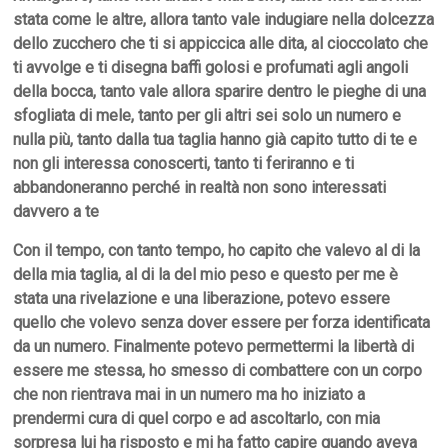
stata come le altre, allora tanto vale indugiare nella dolcezza
dello zucchero che ti si appiccica alle dita, al cioccolato che
ti avvolge e ti disegna baffi golosi e profumati agli angoli
della bocca, tanto vale allora sparire dentro le pieghe di una
sfogliata di mele, tanto per gli altri sei solo un numero e
nulla più, tanto dalla tua taglia hanno già capito tutto di te e
non gli interessa conoscerti, tanto ti feriranno e ti
abbandoneranno perché in realtà non sono interessati
davvero a te
Con il tempo,
con tanto tempo,
ho capito che valevo al di la
della mia taglia, al di la del mio peso e questo per me è
stata una rivelazione e una liberazione, potevo essere
quello che volevo senza dover essere per forza identificata
da un numero. Finalmente potevo permettermi la libertà di
essere me stessa, ho smesso di combattere con un corpo
che non rientrava mai in un numero ma ho iniziato a
prendermi cura di quel corpo e ad ascoltarlo, con mia
sorpresa lui ha risposto e mi ha fatto capire quando aveva