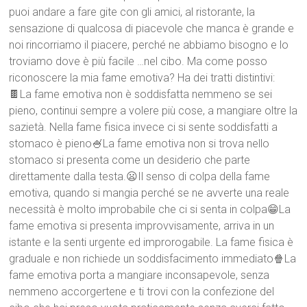
puoi andare a fare gite con gli amici, al ristorante, la
sensazione di qualcosa di piacevole che manca è grande e
noi rincorriamo il piacere, perché ne abbiamo bisogno e lo
troviamo dove è più facile …nel cibo. Ma come posso
riconoscere la mia fame emotiva? Ha dei tratti distintivi:
🍫La fame emotiva non è soddisfatta nemmeno se sei
pieno, continui sempre a volere più cose, a mangiare oltre la
sazietà. Nella fame fisica invece ci si sente soddisfatti a
stomaco è pieno🍧La fame emotiva non si trova nello
stomaco si presenta come un desiderio che parte
direttamente dalla testa.😦Il senso di colpa della fame
emotiva, quando si mangia perché se ne avverte una reale
necessità è molto improbabile che ci si senta in colpa😁La
fame emotiva si presenta improvvisamente, arriva in un
istante e la senti urgente ed improrogabile. La fame fisica è
graduale e non richiede un soddisfacimento immediato🍿La
fame emotiva porta a mangiare inconsapevole, senza
nemmeno accorgertene e ti trovi con la confezione del