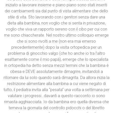
iniziato a lavorare insieme e piano piano sono stati inseriti
dei cambiamenti sia dal punto di vista alimentare che dello
stile di vita. Sto lavorando con i genitori senza dare una
dieta alla bambina, non voglio che si senta in privazione,
voglio che viva un rapporto sereno con il cibo per cui con
me sono chiaccherate. Nel nostro ultimo colloquio emerge
che si sono rivolti a me (non era mai emerso
precedentemente) dopo la visita ortopedica per un
problema di ginocchio valgo (che ho anche io tra l’altro
esattamente come il mio papà), emerge che lo specialista
in ortopedia ha detto senza mezzi termini che la bambina è
obesa e DEVE assolutamente dimagrire, invitandoli a
ritornare da lui solo quando sarà dimagrita. Da allora inizia la
restrizione alimentare alla bambina a cui viene negato di
tutto, il pediatra invita alla “pesata” una volta a settimana per
valutare i progressi…davanti a questo racconto io sono
rimasta agghiacciata. Io da bambina ero quella diversa che
temeva la giornata del controllo pidocchi o del libretto