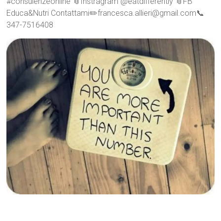
#consulenzeonline 📎Instragram @eatdifferently 📎FB
Educa&Nutri Contattami✏️francesca.allieri@gmail.com📞
347-7516408