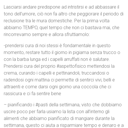
Lasciarsi andare predispone ad intristirsi e ad abbassare il
tono dell’umore, ciò non fa altro che peggiorare il periodo di
reclusione tra le mura domestiche. Per la prima volta
abbiamo TEMPO, quel tempo che non ci bastava mai, che
rincorrevamo sempre e allora sfruttiamolo:
-prendersi cura di noi stessi è fondamentale in questo
momento, restare tutto il giorno in pigiama senza trucco o
con la barba lunga ed i capelli arruffati non è salutare.
Prendersi cura del proprio #aspettofisico mettendosi la
crema, curando i capelli e pettinandoli, truccandosi o
radendosi ogni mattina ci permette di sentirci vivi, belli e
attraenti e come darsi ogni giorno una coccola che ci
rassicura e ci fa sentire bene
– pianificando i #pasti della settimana, visto che dobbiamo
uscire poco per farla usiamo la lista con all’interno gli
alimenti che abbiamo pianificato di mangiare durante la
settimana, questo ci aiuta a risparmiare tempo e denaro e a