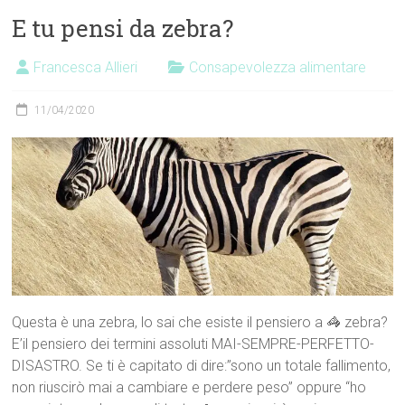
E tu pensi da zebra?
Francesca Allieri
Consapevolezza alimentare
11/04/2020
Questa è una zebra, lo sai che esiste il pensiero a 🦓 zebra?
E’il pensiero dei termini assoluti MAI-SEMPRE-PERFETTO-
DISASTRO. Se ti è capitato di dire:”sono un totale fallimento,
non riuscirò mai a cambiare e perdere peso” oppure “ho