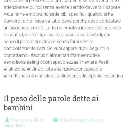
cibo che hai preso vuota praticamente senza averci fatto
attenzione e quindi senza averne sentito davvero il sapore
🍬La fame emotiva richiede cibi specifici, quando si ha
davvero fame fisica va tutto bene perché devo soddisfare
un bisogno primario. La fame emotiva invece richiede cibo
di confort, cioè cibi, di solito a base di carboidrati, che
hanno il potere di calmare senza farci sentire
particolarmente sazi. Se vuoi sapere di più seguimi o
contattami✨ #abitudinialimentari #fameemotiva
#emotionaleating #consapevolezzaalimentare #asti
#nutrizione #nutrizionista #nutrizioneconsapevole
#mindfulness #mindfuleating #nosensodicolpa #alessandria
Il peso delle parole dette ai
bambini
Francesca Allieri
Asti
,
Consapevolezza
alimentare