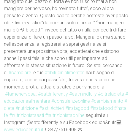
mangiato quel pezzo di torta 🍰 non riuscirò mai a non
mangiare per nervoso, ho rovinato tutto”, ecco allora
pensate a zebra. Questo capita perché potreste aver posto
obiettivi irrealistici:”da domani solo cibi sani” “non mangerò
mai più 🍪 biscotti”, invece del tutto o nulla concediti di fare
esperienza, di fare un passo falso. Mangerai ok ma stando
nell’esperienza la registrerai e saprai gestirla se si
presenterà una prossima volta, accetterai che esistono
anche i passi falsi e che sono utili per imparare ad
affrontare la stessa situazione in futuro. Se stai cercando
di
#cambiare
le tue
#abitudinialimentari
hai bisogno di
imparare, anche dai passi falsi; troverai che stando nel
momento protrai attuare strategie per vincere la
#famenervosa
.
#eatdifferently
#eatmindfully
#oltreladieta
#
educazionealimentare
#consulenzeonline
#cambiamento
#
dieta
#nutrizione
#asti
#chieri
#instagood
#instafood
#instali
fe
#nutrizionistaasti
#nutrizionistaonline
seguimi su
Instagram @eatdifferently e su Facebook educa&nutri💻
www.educaenutri.it
📱347/7516408 💌