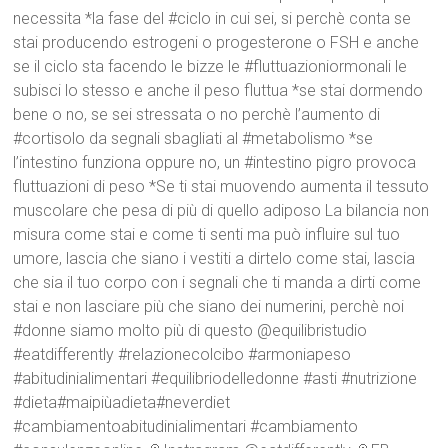
necessita *la fase del #ciclo in cui sei, si perchè conta se
stai producendo estrogeni o progesterone o FSH e anche
se il ciclo sta facendo le bizze le #fluttuazioniormonali le
subisci lo stesso e anche il peso fluttua *se stai dormendo
bene o no, se sei stressata o no perchè l’aumento di
#cortisolo da segnali sbagliati al #metabolismo *se
l’intestino funziona oppure no, un #intestino pigro provoca
fluttuazioni di peso *Se ti stai muovendo aumenta il tessuto
muscolare che pesa di più di quello adiposo La bilancia non
misura come stai e come ti senti ma può influire sul tuo
umore, lascia che siano i vestiti a dirtelo come stai, lascia
che sia il tuo corpo con i segnali che ti manda a dirti come
stai e non lasciare più che siano dei numerini, perchè noi
#donne siamo molto più di questo @equilibristudio
#eatdifferently #relazionecolcibo #armoniapeso
#abitudinialimentari #equilibriodelledonne #asti #nutrizione
#dieta#maipiùadieta#neverdiet
#cambiamentoabitudinialimentari #cambiamento