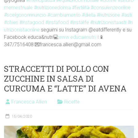
@yogitea
#menopausa
#equilibrioormonale
#donne
#sindro
memestruale
#nutrizionedonna
#fertilità
#consulenzeonline
#scelgononrinuncio
#cambiamento
#dieta
#nutrizione
#asti
#chieri
#instagood
#instafood
#instalife
#nutrizionistaasti
#n
utrizionistaonline
seguimi su Instagram @eatdifferently e su
Facebook educa&nutri💻
www.educaenutri.it
📱
347/7516408 💌francesca.allieri@gmail.com
STRACCETTI DI POLLO CON
ZUCCHINE IN SALSA DI
CURCUMA E “LATTE” DI AVENA
Francesca Allieri
Ricette
15/04/2020