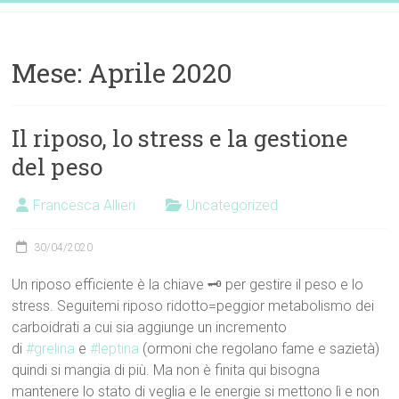
Vai
Dott.ssa
al
contenuto
Francesca
Mese:
Aprile 2020
Allieri
Nutrizionista
Il riposo, lo stress e la gestione
del peso
EatDifferently
Francesca Allieri
Uncategorized
30/04/2020
Un riposo efficiente è la chiave 🗝 per gestire il peso e lo
stress. Seguitemi riposo ridotto=peggior metabolismo dei
carboidrati a cui sia aggiunge un incremento
di
#grelina
e
#leptina
(ormoni che regolano fame e sazietà)
quindi si mangia di più. Ma non è finita qui bisogna
mantenere lo stato di veglia e le energie si mettono lì e non