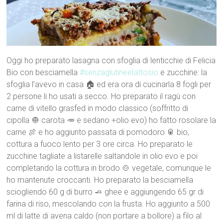
Oggi ho preparato lasagna con sfoglia di lenticchie di Felicia
Bio con besciamella
#senzaglutineelattosio
e zucchine: la
sfoglia l’avevo in casa 🏠 ed era ora di cucinarla 8 fogli per
2 persone li ho usati a secco. Ho preparato il ragù con
carne di vitello grasfed in modo classico (soffritto di
cipolla 🧅 carota 🥕 e sedano +olio evo) ho fatto rosolare la
carne 🍖 e ho aggiunto passata di pomodoro 🥫 bio,
cottura a fuoco lento per 3 ore circa. Ho preparato le
zucchine tagliate a listarelle saltandole in olio evo e poi
completando la cottura in brodo 🍲 vegetale, comunque le
ho mantenute croccanti. Ho preparato la besciamella
sciogliendo 60 g di burro 🧈 ghee e aggiungendo 65 gr di
farina di riso, mescolando con la frusta. Ho aggiunto a 500
ml di latte di avena caldo (non portare a bollore) a filo al