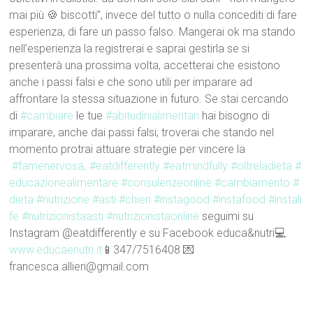
mai più 🍪 biscotti”, invece del tutto o nulla concediti di fare
esperienza, di fare un passo falso. Mangerai ok ma stando
nell’esperienza la registrerai e saprai gestirla se si
presenterà una prossima volta, accetterai che esistono
anche i passi falsi e che sono utili per imparare ad
affrontare la stessa situazione in futuro. Se stai cercando
di
#cambiare
le tue
#abitudinialimentari
hai bisogno di
imparare, anche dai passi falsi; troverai che stando nel
momento protrai attuare strategie per vincere la
#famenervosa
.
#eatdifferently
#eatmindfully
#oltreladieta
#
educazionealimentare
#consulenzeonline
#cambiamento
#
dieta
#nutrizione
#asti
#chieri
#instagood
#instafood
#instali
fe
#nutrizionistaasti
#nutrizionistaonline
seguimi su
Instagram @eatdifferently e su Facebook educa&nutri💻
www.educaenutri.it
📱347/7516408 💌
francesca.allieri@gmail.com