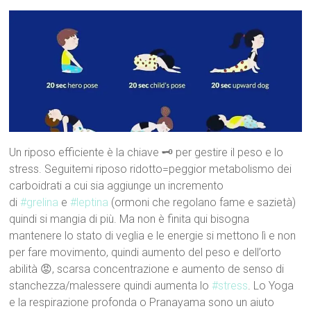
Un riposo efficiente è la chiave 🗝 per gestire il peso e lo
stress. Seguitemi riposo ridotto=peggior metabolismo dei
carboidrati a cui sia aggiunge un incremento
di
#grelina
e
#leptina
(ormoni che regolano fame e sazietà)
quindi si mangia di più. Ma non è finita qui bisogna
mantenere lo stato di veglia e le energie si mettono lì e non
per fare movimento, quindi aumento del peso e dell’orto
abilità 😡, scarsa concentrazione e aumento de senso di
stanchezza/malessere quindi aumenta lo
#stress
. Lo Yoga
e la respirazione profonda o Pranayama sono un aiuto