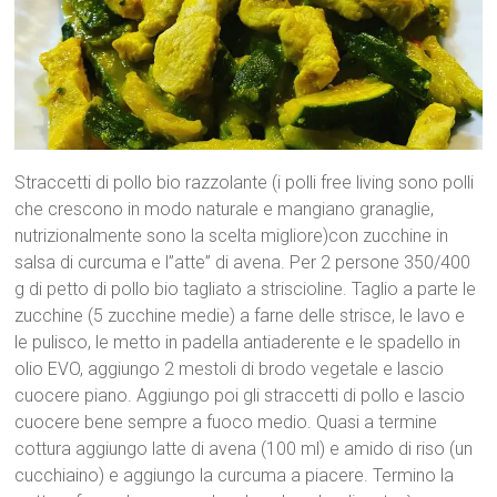
Straccetti di pollo bio razzolante (i polli free living sono polli
che crescono in modo naturale e mangiano granaglie,
nutrizionalmente sono la scelta migliore)con zucchine in
salsa di curcuma e l”atte” di avena. Per 2 persone 350/400
g di petto di pollo bio tagliato a striscioline. Taglio a parte le
zucchine (5 zucchine medie) a farne delle strisce, le lavo e
le pulisco, le metto in padella antiaderente e le spadello in
olio EVO, aggiungo 2 mestoli di brodo vegetale e lascio
cuocere piano. Aggiungo poi gli straccetti di pollo e lascio
cuocere bene sempre a fuoco medio. Quasi a termine
cottura aggiungo latte di avena (100 ml) e amido di riso (un
cucchiaino) e aggiungo la curcuma a piacere. Termino la