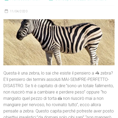
11/04/2020
Questa è una zebra, lo sai che esiste il pensiero a 🦓 zebra?
E’il pensiero dei termini assoluti MAI-SEMPRE-PERFETTO-
DISASTRO. Se ti è capitato di dire:”sono un totale fallimento,
non riuscirò mai a cambiare e perdere peso” oppure “ho
mangiato quel pezzo di torta 🍰 non riuscirò mai a non
mangiare per nervoso, ho rovinato tutto”, ecco allora
pensate a zebra. Questo capita perché potreste aver posto
obiettivi irrealistici:”da domani solo cibi sani” “non mangerò