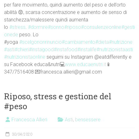
per fare movimento, quindi aumento del peso e dell’orto
abilità 😡, scarsa concentrazione e aumento de senso di
stanchezza/malessere quindi aumenta
lo
#stress
.
#dormire
#sonno
#riposo
#consulenzeonline
#gesti
onede
peso. Lo
#yoga
#scelgononrinuncio
#cambiamento
#dieta
#nutrizione
#asti
#chieri
#instagood
#instafood
#instalife
#nutrizionistaasti
#nutrizionistaonline
seguimi su Instagram @eatdifferently e
su Facebook educa&nutri💻
www.educaenutri.it
📱
347/7516408 💌francesca.allieri@gmail.com
Riposo, stress e gestione del
#peso
Francesca Allieri
Asti
,
bensessere
30/04/2020