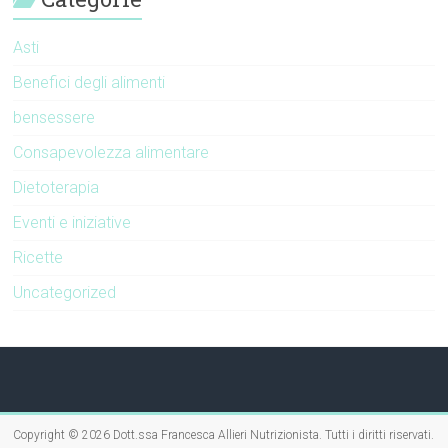
Asti
Benefici degli alimenti
bensessere
Consapevolezza alimentare
Dietoterapia
Eventi e iniziative
Ricette
Uncategorized
Copyright © 2026
Dott.ssa Francesca Allieri Nutrizionista
. Tutti i diritti riservati.