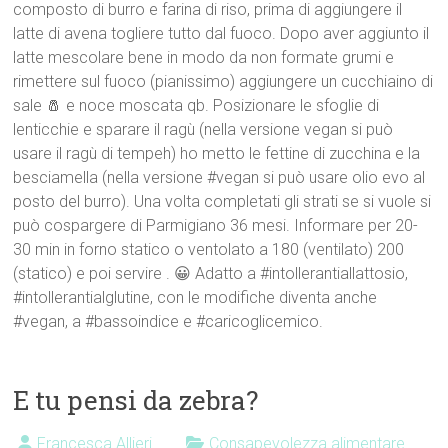
composto di burro e farina di riso, prima di aggiungere il
latte di avena togliere tutto dal fuoco. Dopo aver aggiunto il
latte mescolare bene in modo da non formate grumi e
rimettere sul fuoco (pianissimo) aggiungere un cucchiaino di
sale 🧂 e noce moscata qb. Posizionare le sfoglie di
lenticchie e sparare il ragù (nella versione vegan si può
usare il ragù di tempeh) ho metto le fettine di zucchina e la
besciamella (nella versione #vegan si può usare olio evo al
posto del burro). Una volta completati gli strati se si vuole si
può cospargere di Parmigiano 36 mesi. Informare per 20-
30 min in forno statico o ventolato a 180 (ventilato) 200
(statico) e poi servire . 😀 Adatto a #intollerantiallattosio,
#intollerantialglutine, con le modifiche diventa anche
#vegan, a #bassoindice e #caricoglicemico.
E tu pensi da zebra?
Francesca Allieri
Consapevolezza alimentare