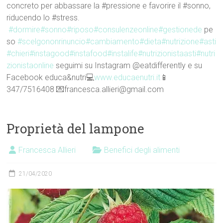
concreto per abbassare la #pressione e favorire il #sonno,
riducendo lo #stress.
#dormire
#sonno
#riposo
#consulenzeonline
#gestionede
pe
so
#scelgononrinuncio
#cambiamento
#dieta
#nutrizione
#asti
#chieri
#instagood
#instafood
#instalife
#nutrizionistaasti
#nutri
zionistaonline
seguimi su Instagram @eatdifferently e su
Facebook educa&nutri💻
www.educaenutri.it
📱
347/7516408 💌francesca.allieri@gmail.com
Proprietà del lampone
Francesca Allieri
Benefici degli alimenti
21/04/2020