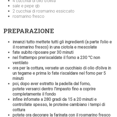
4 cucchiai di olio d’oliva
sale e pepe qb
2 cucchiai di rosmarino essiccato
rosmarino fresco
PREPARAZIONE
innanzi tutto mettete tutti gli ingredienti (a parte l’olio e
il rosmarino fresco) in una ciotola e mescolate
fate subito riposare per 30 minuti
nel frattempo preriscaldate il forno a 230 °C
non
ventilato
ora per la cottura, versate un cucchiaio di olio d’oliva in
un tegame e prima lo fate riscaldare nel forno per 5
minuti
poi, dopo aver estratto la padella dal forno,
potete versarci dentro l’impasto fino a coprire
completamente il fondo
infine infornate
a 280 gradi da 15 a 20 minuti e
controllate spesso, le proteine cambiano i tempi di
cottura
potete ora decorare la farinata con il rosmarino fresco