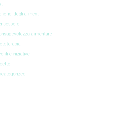
ti
nefici degli alimenti
ensessere
onsapevolezza alimentare
ietoterapia
enti e iniziative
icette
ncategorized