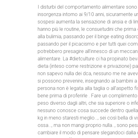
I disturbi del comportamento alimentare sono 
insorgenza intorno ai 9/10 anni, sicuramente u
sospesi aumenta la sensazione di ansia e di lim
hanno più le routine, le consuetudini che prima
alla bulimia, passando per il binge eating disord
passando per il picacismo e per tutti quei com
potrebbero presagire all’innesco di un mecca
alimentare. La #dietculture ci ha propinato bev
dieta (inteso come restrizione e privazione) par
non sapevo nulla dei dca, nessuno me ne avev
si possono prevenire, insegnando ai bambini a m
persona non è legata alla taglia o all’aspetto
bene prima di proferirle . Fare un compliment
peso diverso dagli altri, che sia superiore o in
nessuno conosce cosa succede dentro quella 
kg in meno staresti meglio…, sei così bella di v
ossa…, ma non mangi proprio nulla.., sono pesa
cambiare il modo di pensare slegandoci dalla di