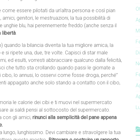
O
e è come essere pilotati da un’altra persona e così pian
 amici, genitori, le mestruazioni, la tua possibilità di
A
 le unghie blu, hai perennemente freddo (anche senza il
M
a libertà
.
F
o) quando la bilancia diventa la tua migliore amica, la
o
e si ripete una, due, tre volte. Capisci di star male
D
 ed esulti, vorresti abbracciare qualcuno dalla felicità,
N
i che tutto sta crollando quando passi le giornate a
F
 cibo, lo annusi, lo osservi come fosse droga, perché”
i senti appagato anche solo stando a contatto con il cibo,
A
A
oria le calorie dei cibi e ti muovi nel supermercato
L
sare ai saldi pensi al sottocosto del supermercato.
a con gli amici,
rinunci alla semplicità del pane appena
e.
 ma lungo, lunghissimo. Devi cambiare e stravolgere la tua
battere questo mostro.
Ritrovare o costruire un rapporto