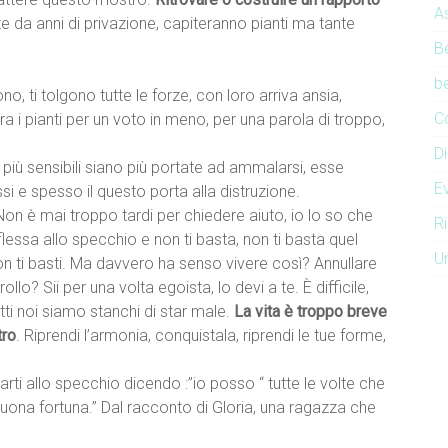
As
e da anni di privazione, capiteranno pianti ma tante
Be
b
ono, ti tolgono tutte le forze, con loro arriva ansia,
C
 i pianti per un voto in meno, per una parola di troppo,
D
più sensibili siano più portate ad ammalarsi, esse
Ev
si e spesso il questo porta alla distruzione.
Non è mai troppo tardi per chiedere aiuto, io lo so che
R
lessa allo specchio e non ti basta, non ti basta quel
U
non ti basti. Ma davvero ha senso vivere così? Annullare
lo? Sii per una volta egoista, lo devi a te. È difficile,
ti noi siamo stanchi di star male.
La vita è troppo breve
tro
. Riprendi l’armonia, conquistala, riprendi le tue forme,
arti allo specchio dicendo :”io posso “ tutte le volte che
, buona fortuna.” Dal racconto di Gloria, una ragazza che