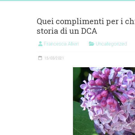
Vai
Dott.ssa
al
contenuto
Francesca
Quei complimenti per i ch
Allieri
storia di un DCA
Nutrizionista
Francesca Allieri
Uncategorized
EatDifferently
15/03/2021