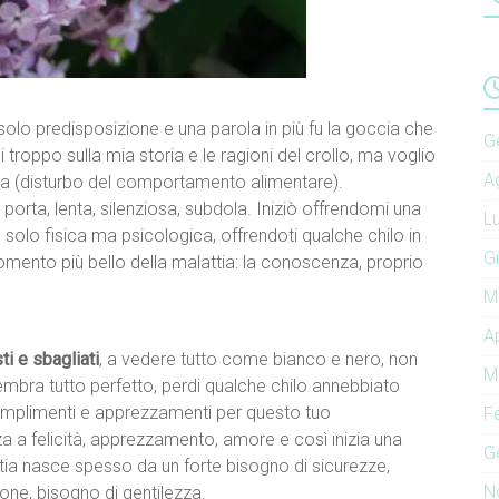
a solo predisposizione e una parola in più fu la goccia che
G
troppo sulla mia storia e le ragioni del crollo, ma voglio
A
ca (disturbo del comportamento alimentare).
a porta, lenta, silenziosa, subdola. Iniziò offrendomi una
L
olo fisica ma psicologica, offrendoti qualche chilo in
G
l momento più bello della malattia: la conoscenza, proprio
M
A
sti e sbagliati
, a vedere tutto come bianco e nero, non
M
embra tutto perfetto, perdi qualche chilo annebbiato
complimenti e apprezzamenti per questo tuo
F
a felicità, apprezzamento, amore e così inizia una
G
ttia nasce spesso da un forte bisogno di sicurezze,
N
one, bisogno di gentilezza.