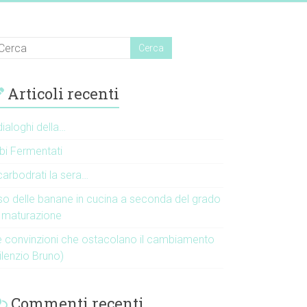
Articoli recenti
dialoghi della…
ibi Fermentati
carbodrati la sera…
so delle banane in cucina a seconda del grado
i maturazione
e convinzioni che ostacolano il cambiamento
ilenzio Bruno)
Commenti recenti