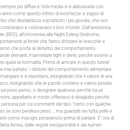
sempre più diffusi e l’età media si è abbassata con
n anno come questo intriso di incertezze e zuppo di
bo che destabilizza soprattutto i più giovani, che non
 costruivano e coloravano il loro mondo. Dall’anoressia,
er (BED), all’ortoressia alla Night Eating Sindrome,
portamenti al limite che fanno drizzare le orecchie e
nismo che porta al disturbo del comportamento
ande drenanti, marmellate light e diete, perchè essere a
e quasi la normalità. Prima di arrivare in questo tunnel
a mai parlato. I disturbi del comportamento alimentare
angiare e a rispettarsi, insegnando che il valore di una
 fisico, insegnando che le parole contano e vanno pesate
o sul peso perso, o denigrare qualcuno perchè ha un
feriore, appellarlo in modo offensivo è sbagliato perchè
persona per cui commenti del tipo “certo con qualche
iso se solo perdessi peso…, ma guardati sei tutta pelle e
nti come macigni, pensiamoci prima di parlare. E’ ora di
eta ferrea, dalle regole insopprimibili e dai numeri