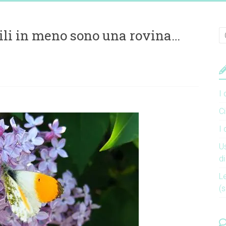
ili in meno sono una rovina…
I 
C
I 
U
d
L
(s