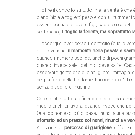
Ti offre il controllo su tutto, ma la verità è ch
piano inizia a toglierti peso e con lui nutrimento,
essere donna e di avere figli, cadono i capelli,
sottopeso) ti
toglie la felicità, ma soprattutto l
Ti accorgi di aver perso il controllo (quello ver
porti ovunque,
il momento della pesata è sacr
quando il numero scende, anche di pochi grammi,
quando invece sale…beh non deve salire. Capisc
osservare gente che cucina, guardi immagini di
sei più forte della tua fame, hai controllo “. T
senza bisogno di ingerirlo.
Capisci che tutto sta finendo quando sai a mem
meglio di chi ci lavora, quando invece che pen
Quando non esci più di casa, rinunci a una pizz
sfornato, ad un pranzo coi nonni, rinunci a viver
Allora inizia il
percorso di guarigione
, difficile
vita, affrontare le tue paure e cercare di com