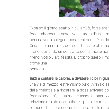
“Non so il giorno esatto in cui arrivò, forse er
fece traboccare il vaso. Non starò a dilungarmi 
per una volta spiegare cosa realmente è un d
Circa due anni fa, lei, decise di bussare alla mi
mano, portando un contratto con la morte non s
meno, voti più alti, felicità. È proprio quello i
come una
persona.
Inizi a contare le calorie, a dividere i cibi in giu
una via di mezzo, estremismo puro. All’inizio s
dalla malattia e a rincarare la dose arrivano 
“cambiamento”; la tua mente associa magrezza 
relazione malata con il cibo e il peso. La mala
bisogno di essere compresi e amati dalle pers