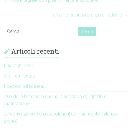
←
Riso integrale con piselli, menta e zucchine
Parliamo di… intolleranza al lattosio
→
Articoli recenti
I dialoghi della…
Cibi Fermentati
I carbodrati la sera…
Uso delle banane in cucina a seconda del grado di
maturazione
Le convinzioni che ostacolano il cambiamento (silenzio
Bruno)