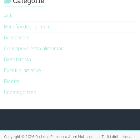
Categorie
Asti
Benefici degli alimenti
bensessere
Consapevolezza alimentare
Dietoterapia
Eventi e iniziative
Ricette
Uncategorized
Copyright © 2026
Dott.ssa Francesca Allieri Nutrizionista
. Tutti i diritti riservati.