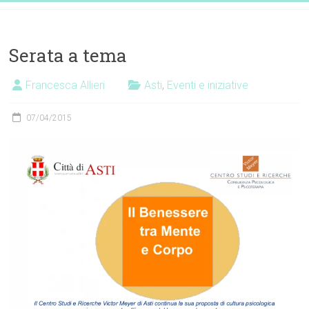
Vai
Dott.ssa
al
contenuto
Francesca
Serata a tema
Allieri
Francesca Allieri
Asti
,
Eventi e iniziative
Nutrizionista
07/04/2015
EatDifferently